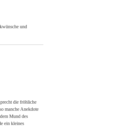
ückwünsche und
recht die fröhliche
 so manche Anekdote
s dem Mund des
e ein kleines