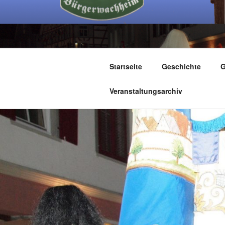
Zum
Inhalt
springen
BÜRGER
Startseite
Geschichte
G
Veranstaltungsarchiv