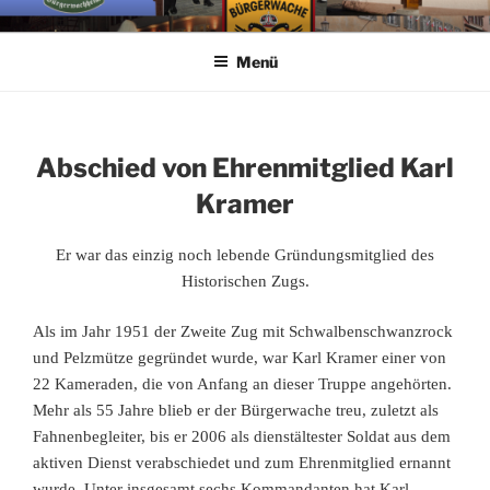
Zum
BÜRGERWACHE
Inhalt
Menü
springen
MENGEN
Abschied von Ehrenmitglied Karl
Kramer
Er war das einzig noch lebende Gründungsmitglied des
Historischen Zugs.
Als im Jahr 1951 der Zweite Zug mit Schwalbenschwanzrock
und Pelzmütze gegründet wurde, war Karl Kramer einer von
22 Kameraden, die von Anfang an dieser Truppe angehörten.
Mehr als 55 Jahre blieb er der Bürgerwache treu, zuletzt als
Fahnenbegleiter, bis er 2006 als dienstältester Soldat aus dem
aktiven Dienst verabschiedet und zum Ehrenmitglied ernannt
wurde. Unter insgesamt sechs Kommandanten hat Karl