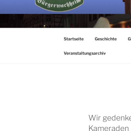
Zum
Inhalt
springen
BÜRGER
Startseite
Geschichte
G
Veranstaltungsarchiv
Wir gedenke
Kameraden