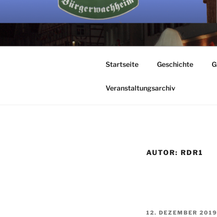
Zum
Inhalt
springen
BÜRGER
Startseite
Geschichte
G
Veranstaltungsarchiv
AUTOR:
RDR1
VERÖFFENTLICHT
12. DEZEMBER 201